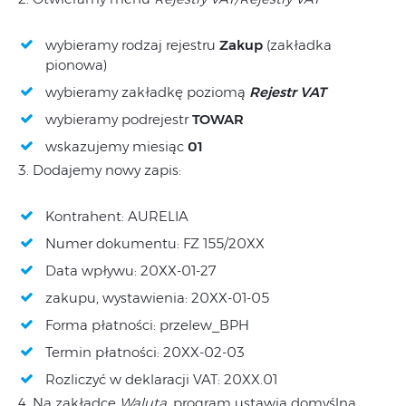
wybieramy rodzaj rejestru
Zakup
(zakładka
pionowa)
wybieramy zakładkę poziomą
Rejestr VAT
wybieramy podrejestr
TOWAR
wskazujemy miesiąc
01
3. Dodajemy nowy zapis:
Kontrahent: AURELIA
Numer dokumentu: FZ 155/20XX
Data wpływu: 20XX-01-27
zakupu, wystawienia: 20XX-01-05
Forma płatności: przelew_BPH
Termin płatności: 20XX-02-03
Rozliczyć w deklaracji VAT: 20XX.01
4. Na zakładce
Waluta
, program ustawia domyślną