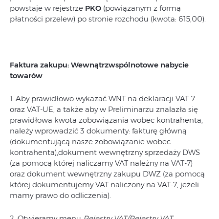
powstaje w rejestrze
PKO
(powiązanym z formą
płatności przelew) po stronie rozchodu (kwota: 615,00).
Faktura zakupu: Wewnątrzwspólnotowe nabycie
towarów
1. Aby prawidłowo wykazać WNT na deklaracji VAT-7
oraz VAT-UE, a także aby w Preliminarzu znalazła się
prawidłowa kwota zobowiązania wobec kontrahenta,
należy wprowadzić 3 dokumenty: fakturę główną
(dokumentującą nasze zobowiązanie wobec
kontrahenta),dokument wewnętrzny sprzedaży DWS
(za pomocą której naliczamy VAT należny na VAT-7)
oraz dokument wewnętrzny zakupu DWZ (za pomocą
której dokumentujemy VAT naliczony na VAT-7, jeżeli
mamy prawo do odliczenia).
2. Otwieramy menu
Rejestry VAT/Rejestry VAT