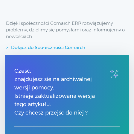
Dzięki społeczności Comarch ERP rozwiązujemy
problemy, dzielimy się pomysłami oraz informujemy o
nowościach.
Dołącz do Społeczności Comarch
Przydatne linki
Cześć,
znajdujesz się na archiwalnej
Spis treści
wersji pomocy.
Pomoc Comarch Betterfly
Pomoc Comarch e-Sklep
Istnieje zaktualizowana wersja
Pomoc Comarch HRM
tego artykułu.
Kontakt
Czy chcesz przejść do niej ?
Znajdź Partnera Comarch