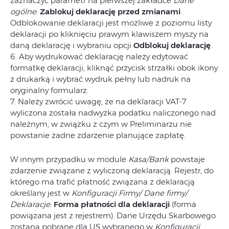
zaznaczyć parametr na pierwszej zakładce
Dane
ogólne
:
Zablokuj deklarację przed zmianami
.
Odblokowanie deklaracji jest możliwe z poziomu listy
deklaracji po kliknięciu prawym klawiszem myszy na
daną deklarację i wybraniu opcji
Odblokuj
deklarację
.
6. Aby wydrukować deklarację należy edytować
formatkę deklaracji, kliknąć przycisk strzałki obok ikony
z drukarką i wybrać wydruk pełny lub nadruk na
oryginalny formularz.
7. Należy zwrócić uwagę, że na deklaracji VAT-7
wyliczona została nadwyżka podatku naliczonego nad
należnym, w związku z czym w Preliminarzu nie
powstanie żadne zdarzenie planujące zapłatę.
W innym przypadku w module
Kasa/Bank
powstaje
zdarzenie związane z wyliczoną deklaracją. Rejestr, do
którego ma trafić płatność związana z deklaracją
określany jest w
Konfiguracji Firmy/ Dane firmy/
Deklaracje
:
Forma płatności dla deklaracji
(forma
powiązana jest z rejestrem). Dane Urzędu Skarbowego
zostaną pobrane dla US wybranego w
Konfiguracji