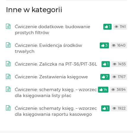
Inne w kategorii
Ćwiczenie dodatkowe: budowanie
1
1141
prostych filtrów
Ćwiczenie: Ewidencja środków
3
1640
trwałych
Ćwiczenie: Zaliczka na PIT-36/PIT-36L
1
1455
Ćwiczenie: Zestawienia księgowe
7
1767
Ćwiczenie: schematy księg. – wzorzec
14
3694
dla księgowania listy płac
Ćwiczenie: schematy księg. – wzorzec
1
1922
dla księgowania raportu kasowego