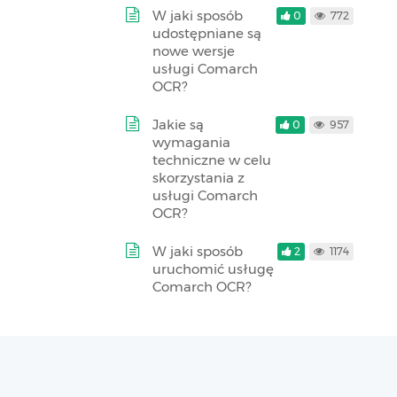
W jaki sposób
0
772
udostępniane są
nowe wersje
usługi Comarch
OCR?
Jakie są
0
957
wymagania
techniczne w celu
skorzystania z
usługi Comarch
OCR?
W jaki sposób
2
1174
uruchomić usługę
Comarch OCR?