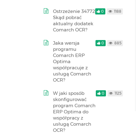
Ostrzeżenie 34772
0
1188
Skąd pobrać
aktualny dodatek
Comarch OCR?
Jaka wersja
0
885
programu
Comarch ERP
Optima
współpracuje z
usługą Comarch
OCR?
W jaki sposób
0
1125
skonfigurować
program Comarch
ERP Optima do
współpracy z
usługą Comarch
OCR?