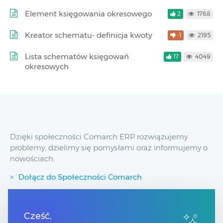
Element księgowania okresowego
2
1768
Kreator schematu- definicja kwoty
-1
2195
Lista schematów księgowań
17
4049
okresowych
Dzięki społeczności Comarch ERP rozwiązujemy
problemy, dzielimy się pomysłami oraz informujemy o
nowościach.
Dołącz do Społeczności Comarch
Przydatne linki
Cześć,