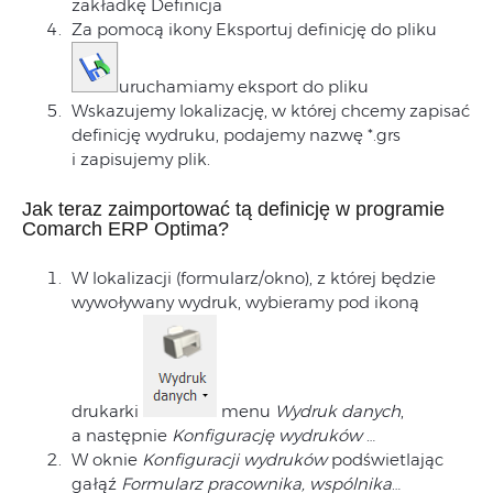
zakładkę Definicja
Za pomocą ikony Eksportuj definicję do pliku
uruchamiamy eksport do pliku
Wskazujemy lokalizację, w której chcemy zapisać
definicję wydruku, podajemy nazwę *.grs
i zapisujemy plik.
Jak teraz zaimportować tą definicję w programie
Comarch ERP Optima?
W lokalizacji (formularz/okno), z której będzie
wywoływany wydruk, wybieramy pod ikoną
drukarki
menu
Wydruk danych
,
a następnie
Konfigurację wydruków
…
W oknie
Konfiguracji wydruków
podświetlając
gałąź
Formularz pracownika, wspólnika
…