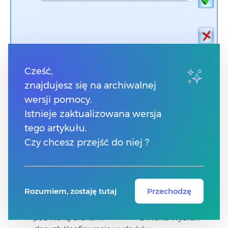
Ustalenie wartości parametrów wydruku
Cześć,
znajdujesz się na archiwalnej
To okno w kolejnym kroku należy odpowiednio
wersji pomocy.
skonfigurować.
Istnieje zaktualizowana wersja
Jak to zrobić?
tego artykułu.
Czy chcesz przejść do niej ?
W lokalizacji (formularz/okno), z której
wywoływany jest wydruk, do którego chcemy
dodać parametr przed wydrukiem, wybieramy
Rozumiem, zostaję tutaj
Przechodzę
pod ikoną drukarki
z menu
Wydruk