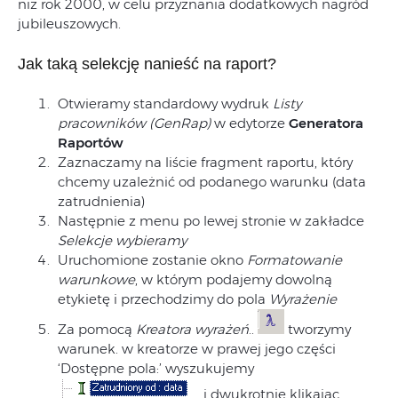
niż rok 2000, w celu przyznania dodatkowych nagród
jubileuszowych.
Jak taką selekcję nanieść na raport?
Otwieramy standardowy wydruk
Listy
pracowników (GenRap)
w edytorze
Generatora
Raportów
Zaznaczamy na liście fragment raportu, który
chcemy uzależnić od podanego warunku (data
zatrudnienia)
Następnie z menu po lewej stronie w zakładce
Selekcje wybieramy
Uruchomione zostanie okno
Formatowanie
warunkowe
, w którym podajemy dowolną
etykietę i przechodzimy do pola
Wyrażenie
Za pomocą
Kreatora wyrażeń
..
tworzymy
warunek. w kreatorze w prawej jego części
‘Dostępne pola:’ wyszukujemy
i dwukrotnie klikając