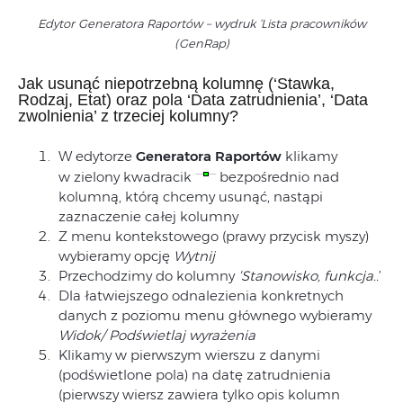
Edytor Generatora Raportów – wydruk ‘Lista pracowników
(GenRap)
Jak usunąć niepotrzebną kolumnę (‘Stawka,
Rodzaj, Etat) oraz pola ‘Data zatrudnienia’, ‘Data
zwolnienia’ z trzeciej kolumny?
W edytorze
Generatora Raportów
klikamy
w zielony kwadracik
bezpośrednio nad
kolumną, którą chcemy usunąć, nastąpi
zaznaczenie całej kolumny
Z menu kontekstowego (prawy przycisk myszy)
wybieramy opcję
Wytnij
Przechodzimy do kolumny
‘Stanowisko, funkcja..
’
Dla łatwiejszego odnalezienia konkretnych
danych z poziomu menu głównego wybieramy
Widok/ Podświetlaj wyrażenia
Klikamy w pierwszym wierszu z danymi
(podświetlone pola) na datę zatrudnienia
(pierwszy wiersz zawiera tylko opis kolumn