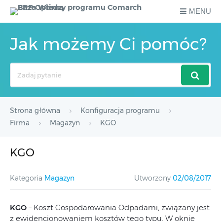
MENU
Jak możemy Ci pomóc?
Search
For
Strona główna
Konfiguracja programu
Firma
Magazyn
KGO
KGO
Kategoria
Magazyn
Utworzony
02/08/2017
KGO
– Koszt Gospodarowania Odpadami, związany jest
z ewidencjonowaniem kosztów tego typu. W oknie