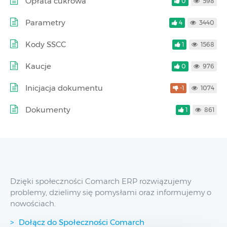
Opłata cukrowa
0
598
Parametry
4
3440
Kody SSCC
1
1568
Kaucje
0
976
Inicjacja dokumentu
-1
1074
Dokumenty
1
861
Dzięki społeczności Comarch ERP rozwiązujemy
problemy, dzielimy się pomysłami oraz informujemy o
nowościach.
Dołącz do Społeczności Comarch