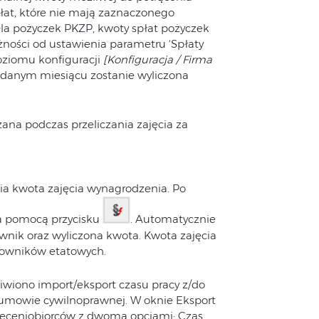
at, które nie mają zaznaczonego
Dla pożyczek PKZP, kwoty spłat pożyczek
żności od ustawienia parametru ‘Spłaty
oziomu konfiguracji
[Konfiguracja / Firma
w danym miesiącu zostanie wyliczona
ana podczas przeliczania zajęcia za
nia kwota zajęcia wynagrodzenia. Po
za pomocą przycisku
. Automatycznie
wnik oraz wyliczona kwota. Kwota zajęcia
cowników etatowych.
wiono import/eksport czasu pracy z/do
 umowie cywilnoprawnej. W oknie Eksport
leceniobiorców z dwoma opcjami: Czas