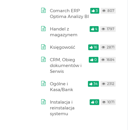
Comarch ERP
3
807
Optima Analizy BI
Handel z
4
1797
magazynem
Księgowość
16
2871
CRM, Obieg
0
1684
dokumentów i
Serwis
Ogólne i
34
2312
Kasa/Bank
Instalacja i
0
1071
reinstalacja
systemu