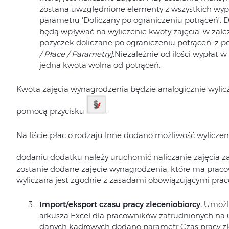
zostaną uwzględnione elementy z wszystkich wypł
parametru ‘Doliczany po ograniczeniu potrąceń’. 
będą wpływać na wyliczenie kwoty zajęcia, w zale
pożyczek doliczane po ograniczeniu potrąceń’ z p
/ Płace / Parametry].
Niezależnie od ilości wypłat 
jedna kwota wolna od potrąceń.
Kwota zajęcia wynagrodzenia będzie analogicznie wylicz
pomocą przycisku
.
Na liście płac o rodzaju Inne dodano możliwość wylicze
dodaniu dodatku należy uruchomić naliczanie zajęcia 
zostanie dodane zajęcie wynagrodzenia, które ma praco
wyliczana jest zgodnie z zasadami obowiązującymi pra
Import/eksport czasu pracy zleceniobiorcy.
Umożli
arkusza Excel dla pracowników zatrudnionych na
danych kadrowych dodano parametr Czas pracy z