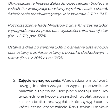
Obwieszczenie Prezesa Zakładu Ubezpieczeń Społecznych
wskaźnika waloryzacji podstawy wymiaru zasiłku chorob
świadczenia rehabilitacyjnego w IV kwartale 2019 r. (M.P 
Rozporządzenie Rady Ministrów z dnia 10 września 2019
wynagrodzenia za pracę oraz wysokości minimalnej staw
(Dz. U 2019, poz. 1778).
Ustawa z dnia 30 sierpnia 2019 r. o zmianie ustawy o 
oraz ustawy o zmianie ustawy o podatku dochodowym od
ustaw (
Dz.U. z 2019 r. poz. 1835
).
Zajęcie wynagrodzenia.
Wprowadzono możliwość w
uwzględnieniem wszystkich wypłat pracownika w o
naliczania zajęcia na liście płac o rodzaju ‘Inne’. 
uwzględnione kwoty z wszystkich wypłat pracownik
zaliczka brutto, inna wypłata, które są wypłacon
której jest naliczane zajęcie. Przy ustalaniu mak