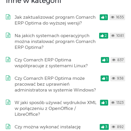
Inne w kategorii
Jak zaktualizować program Comarch
1
1635
ERP Optima do wyższej wersji?
Na jakich systemach operacyjnych
2
1081
można instalować program Comarch
ERP Optima?
Czy Comarch ERP Optima
1
837
współpracuje z systemami Linux?
Czy Comarch ERP Optima może
1
938
pracować bez uprawnień
administratora w systemie Windows?
W jaki sposób używać wydruków XML
1
1323
w połączeniu z OpenOffice /
LibreOffice?
Czy można wykonać instalację
3
892