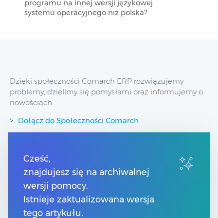
programu na innej wersji językowej
systemu operacyjnego niż polska?
Dzięki społeczności Comarch ERP rozwiązujemy
problemy, dzielimy się pomysłami oraz informujemy o
nowościach.
Dołącz do Społeczności Comarch
Przydatne linki
Cześć,
znajdujesz się na archiwalnej
Spis treści
wersji pomocy.
Pomoc Comarch Betterfly
Pomoc Comarch e-Sklep
Istnieje zaktualizowana wersja
Pomoc Comarch HRM
tego artykułu.