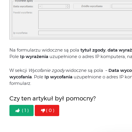
Na formularzu widoczne są pola
tytuł zgody
,
data wyraż
Pole
Ip wyrażenia
uzupełnione o adres IP komputera, na
W sekcji
Wycofanie zgody
widoczne są pola –
Data wyco
wycofania
. Pole
Ip wycofania
uzupełnione o adres IP ko
formularz.
Czy ten artykuł był pomocny?
( 1 )
( 0 )