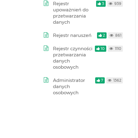
Rejestr
3
939
upoważnień do
przetwarzania
danych
Rejestr naruszeń
2
861
Rejestr czynności
10
1110
przetwarzania
danych
osobowych
Administrator
7
1362
danych
osobowych