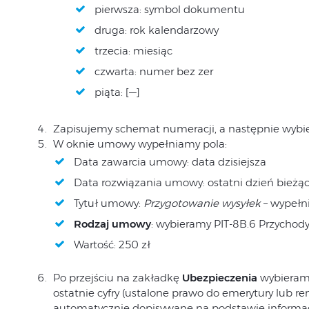
pierwsza: symbol dokumentu
druga: rok kalendarzowy
trzecia: miesiąc
czwarta: numer bez zer
piąta: [—]
Zapisujemy schemat numeracji, a następnie wybi
W oknie umowy wypełniamy pola:
Data zawarcia umowy: data dzisiejsza
Data rozwiązania umowy: ostatni dzień bieżą
Tytuł umowy:
Przygotowanie wysyłek
– wypełni
Rodzaj umowy
: wybieramy PIT-8B.6 Przychody
Wartość: 250 zł
Po przejściu na zakładkę
Ubezpieczenia
wybiera
ostatnie cyfry (ustalone prawo do emerytury lub re
automatycznie dopisywane na podstawie informa