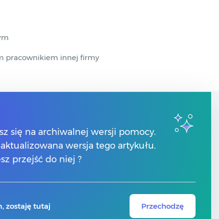
wym
m pracownikiem innej firmy
Kontakt
sz się na archiwalnej wersji pomocy.
 zaktualizowana wersja tego artykułu.
Znajdź Partnera Comarch
sz przejść do niej ?
 zostaję tutaj
Przechodzę