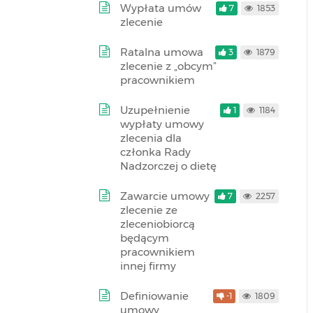
Wypłata umów
7
1853
zlecenie
Ratalna umowa
3
1879
zlecenie z „obcym”
pracownikiem
Uzupełnienie
1
1184
wypłaty umowy
zlecenia dla
członka Rady
Nadzorczej o dietę
Zawarcie umowy
7
2257
zlecenie ze
zleceniobiorcą
będącym
pracownikiem
innej firmy
Definiowanie
-1
1809
umowy