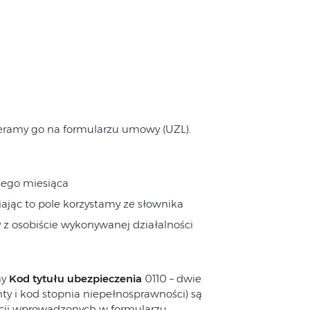
eramy go na formularzu umowy (UZL).
cego miesiąca
ając to pole korzystamy ze słownika
 z osobiście wykonywanej działalności
my
Kod tytułu ubezpieczenia
0110 – dwie
nty i kod stopnia niepełnosprawności) są
cji wprowadzonych w formularzu