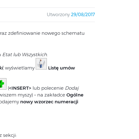
Utworzony
29/08/2017
raz zdefiniowanie nowego schematu
a
Etat lub Wszystkich
.
ki
,
wyświetlamy
Listę umów
(
<INSERT>
lub polecenie
Dodaj
wiszem myszy) – na zakładce
Ogólne
dodajemy
nowy wzorzec numeracji
 sekcji: