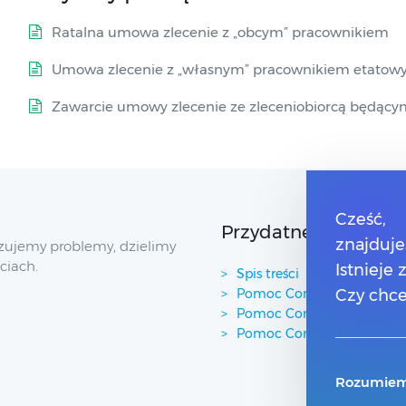
Ratalna umowa zlecenie z „obcym” pracownikiem
Umowa zlecenie z „własnym” pracownikiem etato
Zawarcie umowy zlecenie ze zleceniobiorcą będący
Cześć,
Przydatne linki
znajduje
zujemy problemy, dzielimy
ciach.
Istnieje
Spis treści
Pomoc Comarch Betterfly
Czy chce
Pomoc Comarch e-Sklep
Pomoc Comarch HRM
Rozumiem,