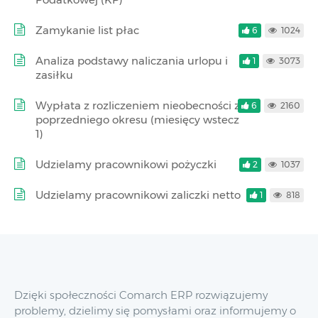
Zamykanie list płac
6
1024
Analiza podstawy naliczania urlopu i
1
3073
zasiłku
Wypłata z rozliczeniem nieobecności z
6
2160
poprzedniego okresu (miesięcy wstecz
1)
Udzielamy pracownikowi pożyczki
2
1037
Udzielamy pracownikowi zaliczki netto
1
818
Dzięki społeczności Comarch ERP rozwiązujemy
problemy, dzielimy się pomysłami oraz informujemy o