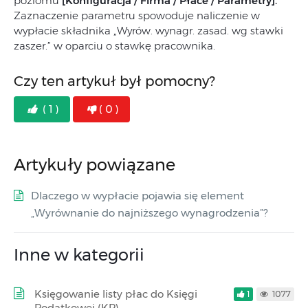
poziomu
[Konfiguracja / Firma / Płace / Parametry].
Zaznaczenie parametru spowoduje naliczenie w
wypłacie składnika „Wyrów. wynagr. zasad. wg stawki
zaszer.” w oparciu o stawkę pracownika.
Czy ten artykuł był pomocny?
( 1 )
( 0 )
Artykuły powiązane
Dlaczego w wypłacie pojawia się element
„Wyrównanie do najniższego wynagrodzenia”?
Inne w kategorii
Księgowanie listy płac do Księgi
1
1077
Podatkowej (KP)