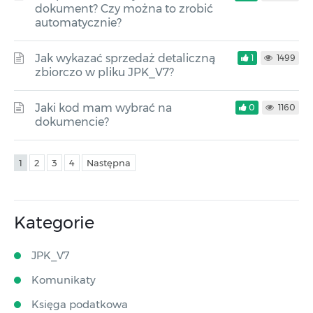
dokument? Czy można to zrobić
automatycznie?
Jak wykazać sprzedaż detaliczną
1
1499
zbiorczo w pliku JPK_V7?
Jaki kod mam wybrać na
0
1160
dokumencie?
1
2
3
4
Następna
Kategorie
JPK_V7
Komunikaty
Księga podatkowa