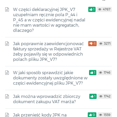
W części deklaracyjnej JPK_V7
1
4767
uzupełniam ręcznie pola P_44 i
P_45 a w części ewidencyjnej nadal
nie mam wartości w agregatach,
dlaczego?
Jak poprawnie zaewidencjonować
-1
3271
faktury sprzedaży w Rejestrze VAT
żeby pojawiły się w odpowiednich
polach pliku JPK_V7?
W jaki sposób sprawdzić jakie
1
1746
dokumenty zostały uwzględnione w
części ewidencyjnej pliku JPK_V7?
Jak można wprowadzić zbiorczy
1
1742
dokument zakupu VAT marża?
Jak przenieść kody JPK na
0
1559