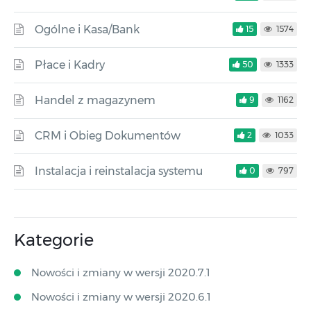
Ogólne i Kasa/Bank
15
1574
Płace i Kadry
50
1333
Handel z magazynem
9
1162
CRM i Obieg Dokumentów
2
1033
Instalacja i reinstalacja systemu
0
797
Kategorie
Nowości i zmiany w wersji 2020.7.1
Nowości i zmiany w wersji 2020.6.1