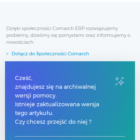
Dzięki społeczności Comarch ERP rozwiązujemy
problemy, dzielimy się pomysłami oraz informujemy o
nowościach.
Dołącz do Społeczności Comarch
Przydatne linki
Cześć,
znajdujesz się na archiwalnej
Spis treści
wersji pomocy.
Pomoc Comarch Betterfly
Pomoc Comarch e-Sklep
Istnieje zaktualizowana wersja
Pomoc Comarch HRM
tego artykułu.
Kontakt
Czy chcesz przejść do niej ?
Znajdź Partnera Comarch