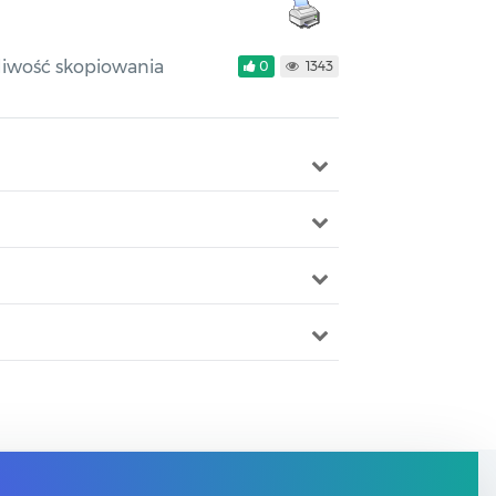
liwość skopiowania
0
1343