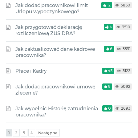
Jak dodać pracownikowi limit
12
3850
Urlopu wypoczynkowego?
Jak przygotować deklarację
4
3510
rozliczeniową ZUS DRA?
Jak zaktualizować dane kadrowe
6
3331
pracownika?
Płace i Kadry
45
3122
Jak dodać pracownikowi umowę
9
3092
zlecenie?
Jak wypełnić Historię zatrudnienia
0
2693
pracownika?
1
2
3
4
Następna