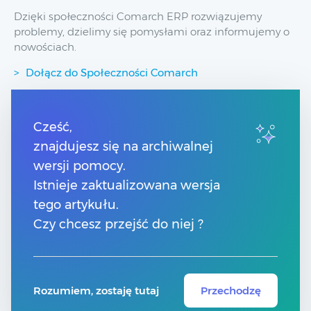
Dzięki społeczności Comarch ERP rozwiązujemy
problemy, dzielimy się pomysłami oraz informujemy o
nowościach.
Dołącz do Społeczności Comarch
Przydatne linki
Cześć,
znajdujesz się na archiwalnej
Spis treści
wersji pomocy.
Pomoc Comarch Betterfly
Pomoc Comarch e-Sklep
Istnieje zaktualizowana wersja
Pomoc Comarch HRM
tego artykułu.
Kontakt
Czy chcesz przejść do niej ?
Znajdź Partnera Comarch
Rozumiem, zostaję tutaj
Przechodzę