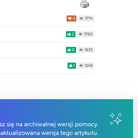
-1
1774
2
1760
0
1633
1
1249
Kontakt
sz się na archiwalnej wersji pomocy.
 zaktualizowana wersja tego artykułu.
Znajdź Partnera Comarch