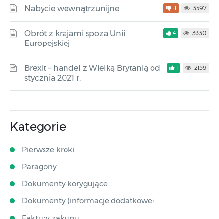
Nabycie wewnątrzunijne
-1
3597
Obrót z krajami spoza Unii
4
3330
Europejskiej
Brexit – handel z Wielką Brytanią od
1
2139
stycznia 2021 r.
Kategorie
Pierwsze kroki
Paragony
Dokumenty korygujące
Dokumenty (informacje dodatkowe)
Faktury zakupu