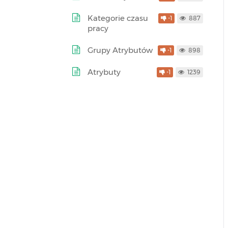
Kategorie czasu
-1
887
pracy
Grupy Atrybutów
-1
898
Atrybuty
-1
1239