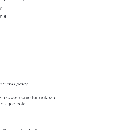
y,
nie
 czasu pracy.
z uzupełnienie formularza
ępujące pola: