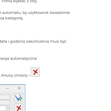
k
Firma
wybrać z listy,
 z automatu, by użytkownik świadomie
ią kategorię,
 data i godzina zakończenia musi być
 sesja automatyczna.
 Anuluj zmiany
–
.