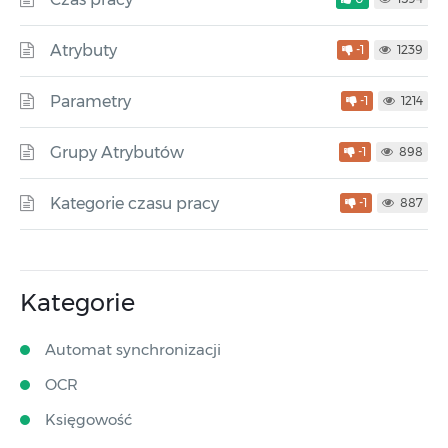
Atrybuty
-1
1239
Parametry
-1
1214
Grupy Atrybutów
-1
898
Kategorie czasu pracy
-1
887
Kategorie
Automat synchronizacji
OCR
Księgowość