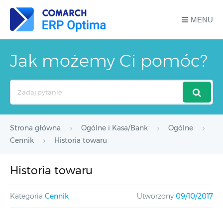
MENU
Jak możemy Ci pomóc?
Search
For
Strona główna
Ogólne i Kasa/Bank
Ogólne
Cennik
Historia towaru
Historia towaru
Kategoria
Cennik
Utworzony
09/10/2017