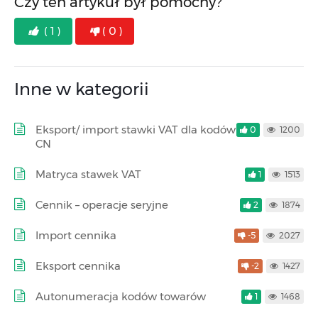
Czy ten artykuł był pomocny?
( 1 )
( 0 )
Inne w kategorii
Eksport/ import stawki VAT dla kodów
0
1200
CN
Matryca stawek VAT
1
1513
Cennik – operacje seryjne
2
1874
Import cennika
-5
2027
Eksport cennika
-2
1427
Autonumeracja kodów towarów
1
1468