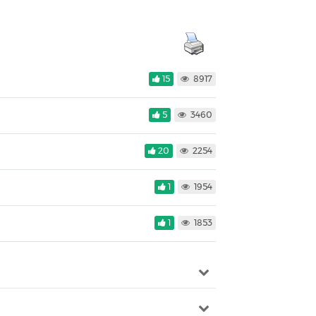
15
8917
5
3460
20
2254
1
1954
1
1853