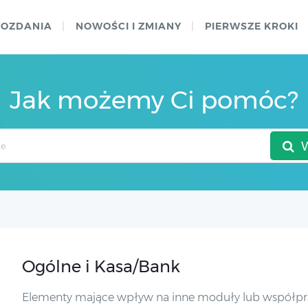
WOZDANIA
NOWOŚCI I ZMIANY
PIERWSZE KROKI
Jak możemy Ci pomóc?
Ogólne i Kasa/Bank
Elementy mające wpływ na inne moduły lub współpra