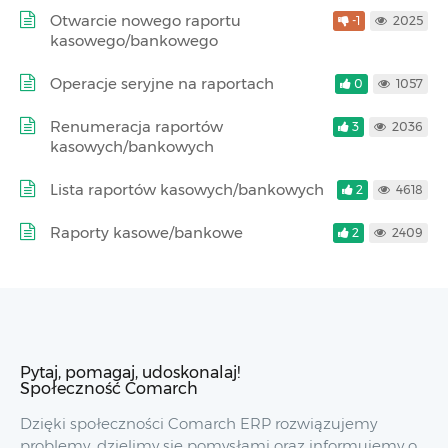
Otwarcie nowego raportu
-1
2025
kasowego/bankowego
Operacje seryjne na raportach
0
1057
Renumeracja raportów
3
2036
kasowych/bankowych
Lista raportów kasowych/bankowych
2
4618
Raporty kasowe/bankowe
2
2409
Pytaj, pomagaj, udoskonalaj!
Społeczność Comarch
Dzięki społeczności Comarch ERP rozwiązujemy
problemy, dzielimy się pomysłami oraz informujemy o