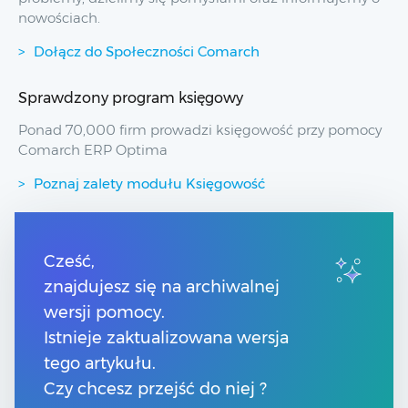
nowościach.
Dołącz do Społeczności Comarch
Sprawdzony program księgowy
Ponad 70,000 firm prowadzi księgowość przy pomocy
Comarch ERP Optima
Poznaj zalety modułu Księgowość
Przydatne linki
Cześć,
znajdujesz się na archiwalnej
Spis treści
Pomoc Comarch Betterfly
wersji pomocy.
Pomoc Comarch e-Sklep
Istnieje zaktualizowana wersja
Pomoc Comarch HRM
tego artykułu.
Czy chcesz przejść do niej ?
Kontakt