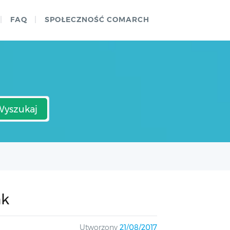
FAQ
SPOŁECZNOŚĆ COMARCH
Wyszukaj
nk
Utworzony
21/08/2017