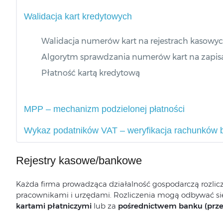
Walidacja kart kredytowych
Walidacja numerów kart na rejestrach kasowy
Algorytm sprawdzania numerów kart na zapi
Płatność kartą kredytową
MPP – mechanizm podzielonej płatności
Wykaz podatników VAT – weryfikacja rachunków
Rejestry kasowe/bankowe
Każda firma prowadząca działalność gospodarczą rozlic
pracownikami i urzędami. Rozliczenia mogą odbywać si
kartami płatniczymi
lub za
pośrednictwem banku (prze