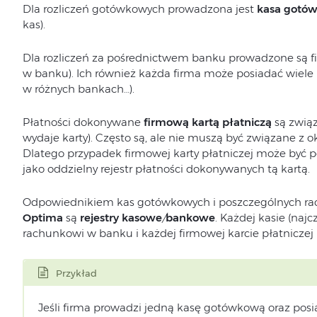
Dla rozliczeń gotówkowych prowadzona jest
kasa gotó
kas).
Dla rozliczeń za pośrednictwem banku prowadzone są 
w banku). Ich również każda firma może posiadać wiele (
w różnych bankach…).
Płatności dokonywane
firmową kartą płatniczą
są zwią
wydaje karty). Często są, ale nie muszą być związane 
Dlatego przypadek firmowej karty płatniczej może być
jako oddzielny rejestr płatności dokonywanych tą kartą.
Odpowiednikiem kas gotówkowych i poszczególnych 
Optima
są
rejestry kasowe
/
bankowe
. Każdej kasie (najc
rachunkowi w banku i każdej firmowej karcie płatniczej
Przykład
Jeśli firma prowadzi jedną kasę gotówkową oraz po