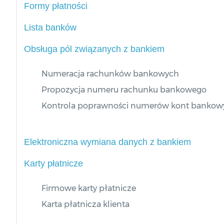
Formy płatności
Lista banków
Obsługa pól związanych z bankiem
Numeracja rachunków bankowych
Propozycja numeru rachunku bankowego
Kontrola poprawności numerów kont bankow
Elektroniczna wymiana danych z bankiem
Karty płatnicze
Firmowe karty płatnicze
Karta płatnicza klienta