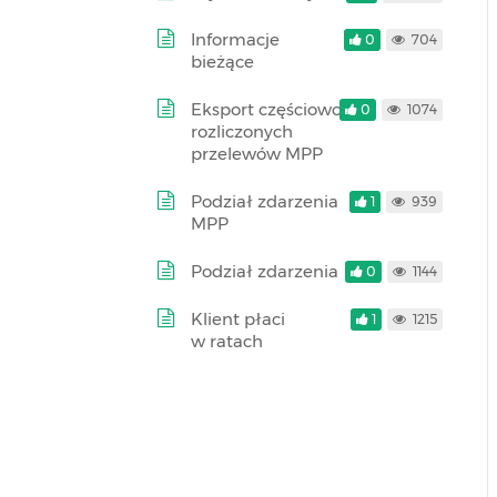
Informacje
0
704
bieżące
Eksport częściowo
0
1074
rozliczonych
przelewów MPP
Podział zdarzenia
1
939
MPP
Podział zdarzenia
0
1144
Klient płaci
1
1215
w ratach