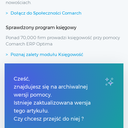
nowościach.
Dołącz do Społeczności Comarch
Sprawdzony program księgowy
Ponad 70,000 firm prowadzi księgowość przy pomocy
Comarch ERP Optima
Poznaj zalety modułu Księgowość
Przydatne linki
Cześć,
znajdujesz się na archiwalnej
Spis treści
Pomoc Comarch Betterfly
wersji pomocy.
Pomoc Comarch e-Sklep
Istnieje zaktualizowana wersja
Pomoc Comarch HRM
tego artykułu.
Czy chcesz przejść do niej ?
Kontakt