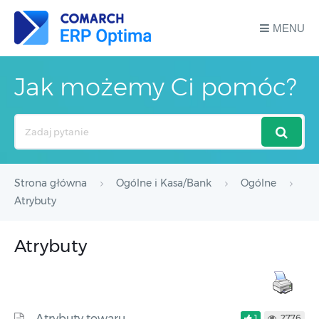
MENU
Jak możemy Ci pomóc?
Search
For
Strona główna
Ogólne i Kasa/Bank
Ogólne
Atrybuty
Atrybuty
Atrybuty towaru
1
2776