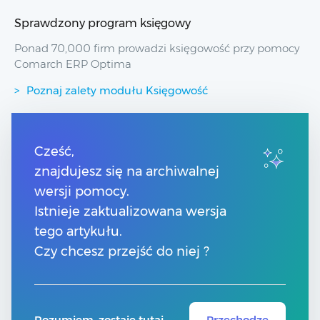
Sprawdzony program księgowy
Ponad 70,000 firm prowadzi księgowość przy pomocy
Comarch ERP Optima
Poznaj zalety modułu Księgowość
Przydatne linki
Cześć,
znajdujesz się na archiwalnej
Spis treści
Pomoc Comarch Betterfly
wersji pomocy.
Pomoc Comarch e-Sklep
Istnieje zaktualizowana wersja
Pomoc Comarch HRM
tego artykułu.
Czy chcesz przejść do niej ?
Kontakt
Znajdź Partnera Comarch
Rozumiem, zostaję tutaj
Przechodzę