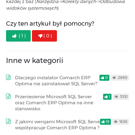
każdej z baz (
Narzędzia->Korekty danych->Odbudowa
widoków systemowych
).
Czy ten artykuł był pomocny?
( 1 )
( 0 )
Inne w kategorii
Dlaczego instalator Comarch ERP
0
2990
Optima nie zainstalował SQL Server?
Przeniesienie Microsoft SQL Server
1
3351
oraz Comarch ERP Optima na inne
stanowisko.
Z jakimi wersjami Microsoft SQL Server
19
1638
współpracuje Comarch ERP Optima ?