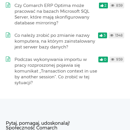
Czy Comarch ERP Optima może
2
859
pracować na bazach Microsoft SQL
Server, które mają skonfigurowany
database mirroring?
Co należy zrobić po zmianie nazwy
3
1348
komputera, na którym zainstalowany
jest serwer bazy danych?
Podczas wykonywania importu w
0
959
pracy rozproszonej pojawia się
komunikat „Transaction context in use
by another session”. Co zrobić w tej
sytuacji?
Pytaj, pomagaj, udoskonalaj!
Społeczność Comarch