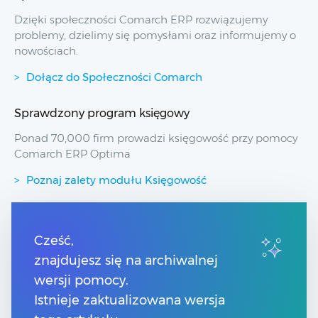
Dzięki społeczności Comarch ERP rozwiązujemy
problemy, dzielimy się pomysłami oraz informujemy o
nowościach.
Dołącz do Społeczności Comarch
Sprawdzony program księgowy
Ponad 70,000 firm prowadzi księgowość przy pomocy
Comarch ERP Optima
Poznaj zalety modułu Księgowość
Przydatne linki
Cześć,
znajdujesz się na archiwalnej
Spis treści
Pomoc Comarch Betterfly
wersji pomocy.
Pomoc Comarch e-Sklep
Istnieje zaktualizowana wersja
Pomoc Comarch HRM