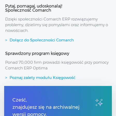
Pytaj, pomagaj, udoskonalaj!
Społeczność Comarch
Dzięki społeczności Comarch ERP rozwiązujemy
problemy, dzielimy się pomysłami oraz informujemy o
nowościach.
Dołącz do Społeczności Comarch
Sprawdzony program księgowy
Ponad 70,000 firm prowadzi księgowość przy pomocy
Comarch ERP Optima
Poznaj zalety modułu Księgowość
Przydatne linki
Cześć,
znajdujesz się na archiwalnej
Spis treści
Pomoc Comarch Betterfly
wersji pomocy.