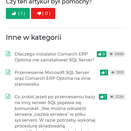
Czy ten artykuł był pomocny?
( 1 )
( 0 )
Inne w kategorii
Dlaczego instalator Comarch ERP
0
2988
Optima nie zainstalował SQL Server?
Przeniesienie Microsoft SQL Server
1
3351
oraz Comarch ERP Optima na inne
stanowisko.
Co zrobić jeżeli po przeniesieniu bazy
1
2226
na inny serwer SQL pojawia się
komunikat: „Nie można odnaleźć
serwera „nazwa serwera” w pliku
sys.servers. W razie potrzeby wykonaj
procedurę składowaną