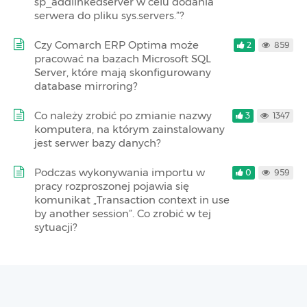
sp_addlinkedserver w celu dodania
serwera do pliku sys.servers.”?
Czy Comarch ERP Optima może
2
859
pracować na bazach Microsoft SQL
Server, które mają skonfigurowany
database mirroring?
Co należy zrobić po zmianie nazwy
3
1347
komputera, na którym zainstalowany
jest serwer bazy danych?
Podczas wykonywania importu w
0
959
pracy rozproszonej pojawia się
komunikat „Transaction context in use
by another session”. Co zrobić w tej
sytuacji?