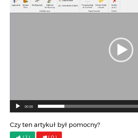
00:00
Czy ten artykuł był pomocny?
( 1 )
( 0 )