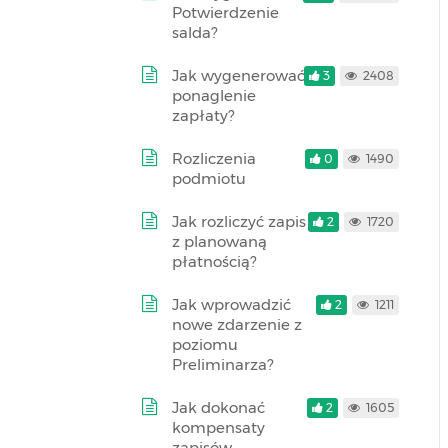
Potwierdzenie
salda?
Jak wygenerować
3
2408
ponaglenie
zapłaty?
Rozliczenia
0
1490
podmiotu
Jak rozliczyć zapis
2
1720
z planowaną
płatnością?
Jak wprowadzić
2
1211
nowe zdarzenie z
poziomu
Preliminarza?
Jak dokonać
2
1605
kompensaty
zapisów