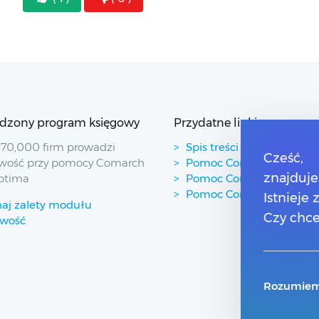
dzony program księgowy
Przydatne linki
70,000 firm prowadzi
Spis treści
Cześć,
wość przy pomocy Comarch
Pomoc Comarch Betterfl
znajduje
ptima
Pomoc Comarch e-Sklep
Pomoc Comarch HRM
Istnieje
aj zalety modułu
Czy chce
owość
Rozumiem,