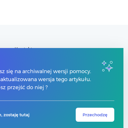
Kontakt
Znajdź Partnera Comarch
y
sz się na archiwalnej wersji pomocy.
 zaktualizowana wersja tego artykułu.
sz przejść do niej ?
 zostaję tutaj
Przechodzę