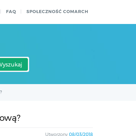
FAQ
SPOŁECZNOŚĆ COMARCH
Wyszukaj
?
kową?
Utworzony
08/03/2018