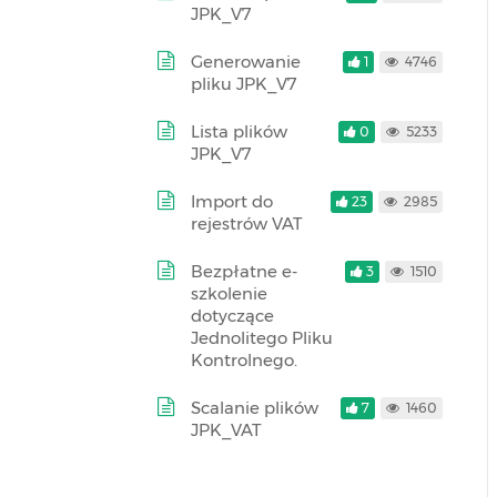
JPK_V7
Generowanie
1
4746
pliku JPK_V7
Lista plików
0
5233
JPK_V7
Import do
23
2985
rejestrów VAT
Bezpłatne e-
3
1510
szkolenie
dotyczące
Jednolitego Pliku
Kontrolnego.
Scalanie plików
7
1460
JPK_VAT