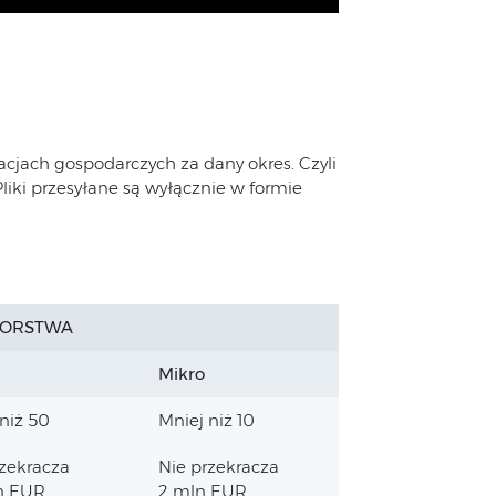
racjach gospodarczych za dany okres. Czyli
liki przesyłane są wyłącznie w formie
IORSTWA
Mikro
niż 50
Mniej niż 10
rzekracza
Nie przekracza
n EUR
2 mln EUR