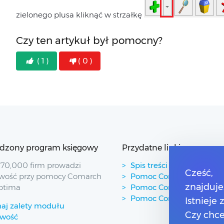
zielonego plusa kliknąć w strzałkę
Czy ten artykuł był pomocny?
( 1 )
( 0 )
dzony program księgowy
Przydatne linki
70,000 firm prowadzi
Spis treści
Cześć,
wość przy pomocy Comarch
Pomoc Comarch Betterfl
znajduje
ptima
Pomoc Comarch e-Sklep
Pomoc Comarch HRM
Istnieje
aj zalety modułu
Czy chce
owość