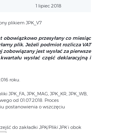
1 lipiec 2018
iony plikiem JPK_V7
st obowiązkowo przesyłany co miesiąc
łamy plik. Jeżeli podmiot rozlicza VAT
ej zobowiązany jest wysłać za pierwsze
kwartału wysłać część deklaracyjną i
2016 roku.
 pliki JPK_FA, JPK_MAG, JPK_KR, JPK_WB,
ego od 01.07.2018. Proces
niu postanowienia o wszczęciu
rzejść do zakładki
JPK/Pliki JPK
i obok