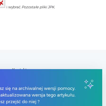
i wybrać
Pozostałe pliki JPK.
Kontakt
Znajdź Partnera Comarch
y
sz się na archiwalnej wersji pomocy.
 zaktualizowana wersja tego artykułu.
sz przejść do niej ?