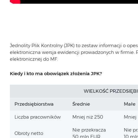
Jednolity Plik Kontrolny (JPK) to zestaw informacji o ope
elektroniczna wersja ewidencji prowadzonych w firmie. P
elektronicznej do MF.
Kiedy i kto ma obowiązek złożenia JPK?
WIELKOŚĆ PRZEDSIĘB
Przedsiębiorstwa
Średnie
Małe
Liczba pracowników
Mniej niż 250
Mniej 
Nie przekracza
Nie p
Obroty netto
50 mln EUR
10 ml