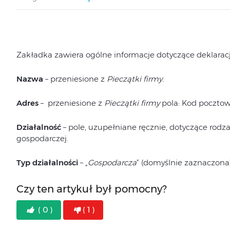
Zakładka zawiera ogólne informacje dotyczące deklaracji 
Nazwa
– przeniesione z
Pieczątki firmy.
Adres
– przeniesione z
Pieczątki firmy
pola: Kod pocztowy
Działalność
– pole, uzupełniane ręcznie, dotyczące rodz
gospodarczej.
Typ działalności
– „
Gospodarcza
” (domyślnie zaznaczona)
Czy ten artykuł był pomocny?
( 0 )
( 1 )