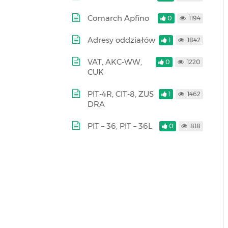
Comarch Apfino
0
1194
Adresy oddziałów
1
1842
VAT, AKC-WW,
0
1220
CUK
PIT-4R, CIT-8, ZUS
1
1462
DRA
PIT – 36, PIT – 36L
0
818