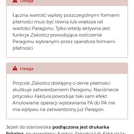
Uwaga
Łączna wartość wpłaty poszczególnymi formami
płatności musi być równa lub większa od
wartości Paragonu. Tylko wtedy aktywna jest
funkcja
Zakończ
powodująca rozliczenie
Paragonu wybranymi przez operatora formami
płatności.
Uwaga
Przycisk
Zakończ
dostępny o oknie płatności
skutkuje zatwierdzeniem Paragonu. Naciśniecie
przycisku
Faktura
powoduje taki sam efekt.
Anulowanie operacji wystawiania FA do PA nie
ma wpływu na zatwierdzony już Paragon.
Jeżeli do stanowiska
podłączona jest drukarka
fiskalna
, po wywołaniu funkcji
Zakończ
lub
Faktura
(w