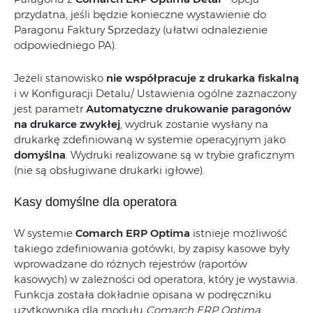
przydatna, jeśli będzie konieczne wystawienie do
Paragonu Faktury Sprzedaży (ułatwi odnalezienie
odpowiedniego PA).
Jeżeli stanowisko
nie współpracuje z drukarka fiskalną
i w
Konfiguracji Detalu/ Ustawienia ogólne zaznaczony
jest parametr
Automatyczne drukowanie paragonów
na drukarce zwykłej
, wydruk zostanie wysłany na
drukarkę zdefiniowaną w systemie operacyjnym jako
domyślna
. Wydruki realizowane są w trybie graficznym
(nie są obsługiwane drukarki igłowe).
Kasy domyślne dla operatora
W systemie
Comarch ERP Optima
istnieje możliwość
takiego zdefiniowania gotówki, by zapisy kasowe były
wprowadzane do różnych rejestrów (raportów
kasowych) w zależności od operatora, który je wystawia.
Funkcja została dokładnie opisana w podręczniku
użytkownika dla modułu
Comarch ERP Optima