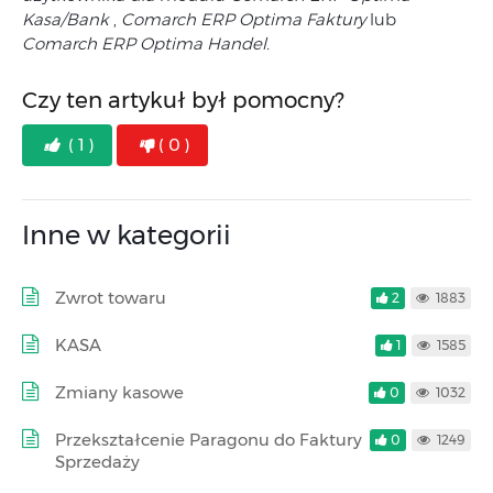
Kasa/Bank
,
Comarch ERP Optima Faktury
lub
Comarch ERP Optima Handel.
Czy ten artykuł był pomocny?
( 1 )
( 0 )
Inne w kategorii
Zwrot towaru
2
1883
KASA
1
1585
Zmiany kasowe
0
1032
Przekształcenie Paragonu do Faktury
0
1249
Sprzedaży