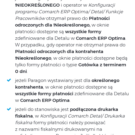
!NIEOKREŚLONEGO
i operator w
Konfiguracji
programu Comarch ERP Optima/ Detal/ Funkcje
Pracowników
otrzymał prawo do
Płatności
odroczonych dla !Nieokreślonego,
w oknie
płatności dostępne są
wszystkie formy
zdefiniowane dla Detalu w
Comarch ERP Optima
.
W przypadku, gdy operator nie otrzymał prawa do
Płatności odroczonych dla kontrahenta
!Nieokreślonego
, w oknie płatności dostępne będą
tylko formy płatności o typie
Gotówka z terminem
0 dni
.
jeżeli Paragon wystawiany jest dla
określonego
kontrahenta
, w oknie płatności dostępne są
wszystkie formy
płatności
zdefiniowane dla Detalu
w
Comarch ERP Optima
.
jeżeli do stanowiska jest
podłączona drukarka
fiskalna
, w
Konfiguracji Comarch Detal/ Drukarka
fiskalna
formy płatności należy powiązać
z nazwami fiskalnymi drukowanymi na