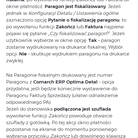
oknie płatności)
Paragon jest fiskalizowany
. Jeżeli
jednak w
Konfiguracji Detalu / Ustawienia ogólne
zaznaczono opcję
Pytanie o fiskalizację paragonu
, to
po wywołaniu funkcji
Zakończ
lub
Faktura
najpierw
pojawi się pytanie „
Czy fiskalizować paragon
?”. Jeżeli
użytkownik wybierze w oknie opcję:
Tak
– paragon
zostanie wydrukowany na drukarce fiskalnej. Wybór
opcji:
Nie
– skutkuje wydrukiem paragonu na drukarce
zwykłej.
Na Paragonie fiskalnym drukowany jest numer
Paragonu z
Comarch ERP Optima
Detal
– opcja
przydatna, jeśli będzie konieczne wystawienie do
Paragonu Faktury Sprzedaży (ułatwi odnalezienie
odpowiedniego PA).
Jeżeli do stanowiska
podłączona jest szuflada
wywołanie funkcji
Zakończ
powoduje otwarcie
szuflady z gotówką. Po tej akcji okno płatności
pozostanie na ekranie do momentu ponownego
wybrania przycisku
Zakończ
lub dowolnego klawisza