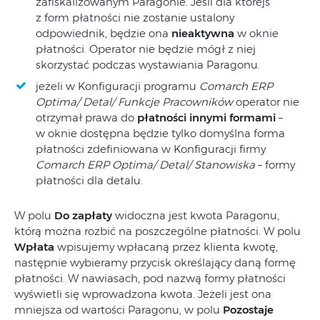
zafiskalizowanym Paragonie. Jeśli dla którejś
z form płatności nie zostanie ustalony
odpowiednik, będzie ona
nieaktywna
w oknie
płatności. Operator nie będzie mógł z niej
skorzystać podczas wystawiania Paragonu.
jeżeli w Konfiguracji programu
Comarch ERP
Optima/ Detal/ Funkcje Pracowników
operator nie
otrzymał prawa do
płatności innymi formami
–
w oknie dostępna będzie tylko domyślna forma
płatności zdefiniowana w Konfiguracji firmy
Comarch ERP Optima/ Detal/ Stanowiska
– formy
płatności dla detalu.
W polu
Do zapłaty
widoczna jest kwota Paragonu,
którą można rozbić na poszczególne płatności. W polu
Wpłata
wpisujemy wpłacaną przez klienta kwotę,
następnie wybieramy przycisk określający daną formę
płatności. W nawiasach, pod nazwą formy płatności
wyświetli się wprowadzona kwota. Jeżeli jest ona
mniejsza od wartości Paragonu, w polu
Pozostaje