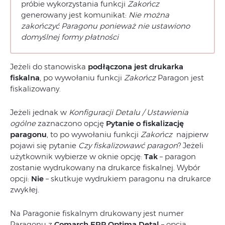
próbie wykorzystania funkcji
Zakończ
generowany jest komunikat:
Nie można
zakończyć Paragonu ponieważ nie ustawiono
domyślnej formy płatności
Jeżeli do stanowiska
podłączona jest drukarka
fiskalna
, po wywołaniu funkcji
Zakończ
Paragon jest
fiskalizowany.
Jeżeli jednak w
Konfiguracji Detalu / Ustawienia
ogólne
zaznaczono opcję
Pytanie o fiskalizację
paragonu
, to po wywołaniu funkcji
Zakończ
najpierw
pojawi się pytanie
Czy fiskalizowawć paragon
? Jeżeli
użytkownik wybierze w oknie opcję:
Tak
– paragon
zostanie wydrukowany na drukarce fiskalnej. Wybór
opcji:
Nie
– skutkuje wydrukiem paragonu na drukarce
zwykłej.
Na Paragonie fiskalnym drukowany jest numer
Paragonu z
Comarch ERP Optima
Detal
– opcja