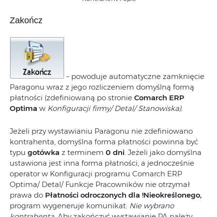
Zakończ
– powoduje automatyczne zamknięcie
Paragonu wraz z jego rozliczeniem domyślną formą
płatności (zdefiniowaną po stronie
Comarch ERP
Optima
w
Konfiguracji firmy/ Detal/ Stanowiska).
Jeżeli przy wystawianiu Paragonu nie zdefiniowano
kontrahenta, domyślna forma płatności powinna być
typu
gotówka
z
terminem
0 dni
. Jeżeli jako domyślna
ustawiona jest inna forma płatności, a jednocześnie
operator w Konfiguracji programu Comarch ERP
Optima/ Detal/ Funkcje Pracowników nie otrzymał
prawa do
Płatności odroczonych dla !Nieokreślonego,
program wygeneruje komunikat:
Nie wybrano
kontrahenta.
Aby zakończyć wystawianie PA należy