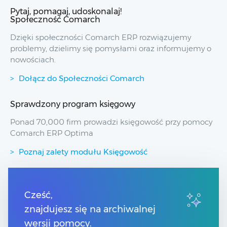
Pytaj, pomagaj, udoskonalaj!
Społeczność Comarch
Dzięki społeczności Comarch ERP rozwiązujemy
problemy, dzielimy się pomysłami oraz informujemy o
nowościach.
Dołącz do Społeczności Comarch
Sprawdzony program księgowy
Ponad 70,000 firm prowadzi księgowość przy pomocy
Comarch ERP Optima
Poznaj zalety modułu Księgowość
Przydatne linki
Cześć,
znajdujesz się na archiwalnej
Spis treści
Pomoc Comarch Betterfly
wersji pomocy.