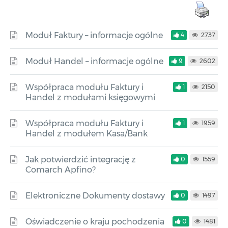
Moduł Faktury – informacje ogólne
4
2737
Moduł Handel – informacje ogólne
9
2602
Współpraca modułu Faktury i
1
2150
Handel z modułami księgowymi
Współpraca modułu Faktury i
1
1959
Handel z modułem Kasa/Bank
Jak potwierdzić integrację z
0
1559
Comarch Apfino?
Elektroniczne Dokumenty dostawy
0
1497
Oświadczenie o kraju pochodzenia
0
1481