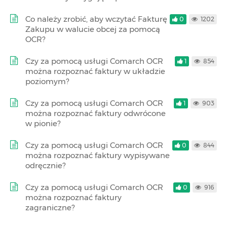
Co należy zrobić, aby wczytać Fakturę
0
1202
Zakupu w walucie obcej za pomocą
OCR?
Czy za pomocą usługi Comarch OCR
1
854
można rozpoznać faktury w układzie
poziomym?
Czy za pomocą usługi Comarch OCR
1
903
można rozpoznać faktury odwrócone
w pionie?
Czy za pomocą usługi Comarch OCR
0
844
można rozpoznać faktury wypisywane
odręcznie?
Czy za pomocą usługi Comarch OCR
0
916
można rozpoznać faktury
zagraniczne?