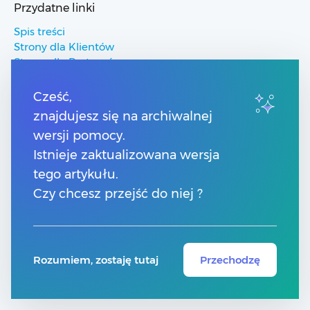
Przydatne linki
Spis treści
Strony dla Klientów
Strony dla Partnerów
Pomoc Comarch ERP
Pomoc Comarch Betterfly
Cześć,
Pomoc Comarch e-Sklep
znajdujesz się na archiwalnej
Pomoc Comarch HRM
wersji pomocy.
Istnieje zaktualizowana wersja
Kontakt
tego artykułu.
Numery telefonów
Czy chcesz przejść do niej ?
Znajdź Partnera Comarch
Formularz kontaktowy
Rozumiem, zostaję tutaj
Przechodzę