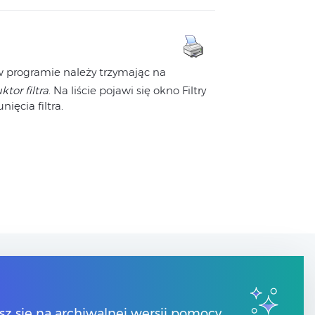
 w programie należy trzymając na
ktor filtra
. Na liście pojawi się okno Filtry
ięcia filtra.
Kontakt
sz się na archiwalnej wersji pomocy.