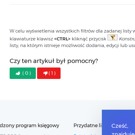
W celu wyświetlenia wszystkich filtrów dla zadanej listy
klawiaturze klawisz
<CTRL>
kliknąć przycisk
Konstru
listy, na którym istnieje możliwość dodania, edycji lub usun
Czy ten artykuł był pomocny?
( 0 )
( 1 )
dzony program księgowy
Przydatne linki
Cześć,
znajduje