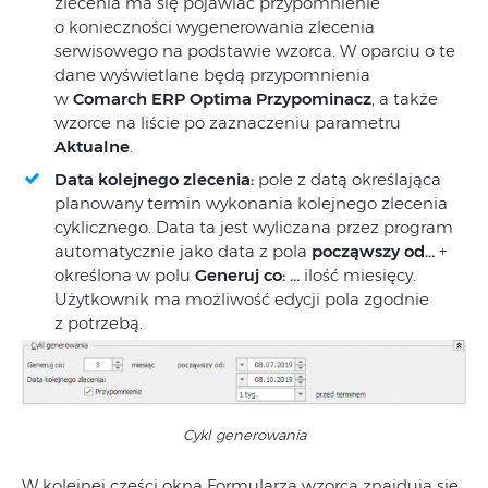
zlecenia ma się pojawiać przypomnienie
o konieczności wygenerowania zlecenia
serwisowego na podstawie wzorca. W oparciu o te
dane wyświetlane będą przypomnienia
w
Comarch ERP Optima Przypominacz
, a także
wzorce na liście po zaznaczeniu parametru
Aktualne
.
Data kolejnego zlecenia:
pole z datą określająca
planowany termin wykonania kolejnego zlecenia
cyklicznego. Data ta jest wyliczana przez program
automatycznie jako data z pola
począwszy od…
+
określona w polu
Generuj co: …
ilość miesięcy.
Użytkownik ma możliwość edycji pola zgodnie
z potrzebą.
Cykl generowania
W kolejnej części okna Formularza wzorca znajdują się