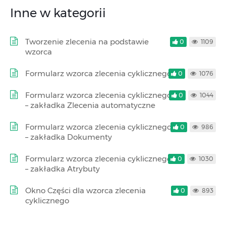
Inne w kategorii
Tworzenie zlecenia na podstawie
0
1109
wzorca
Formularz wzorca zlecenia cyklicznego
0
1076
Formularz wzorca zlecenia cyklicznego
0
1044
– zakładka Zlecenia automatyczne
Formularz wzorca zlecenia cyklicznego
0
986
– zakładka Dokumenty
Formularz wzorca zlecenia cyklicznego
0
1030
– zakładka Atrybuty
Okno Części dla wzorca zlecenia
0
893
cyklicznego