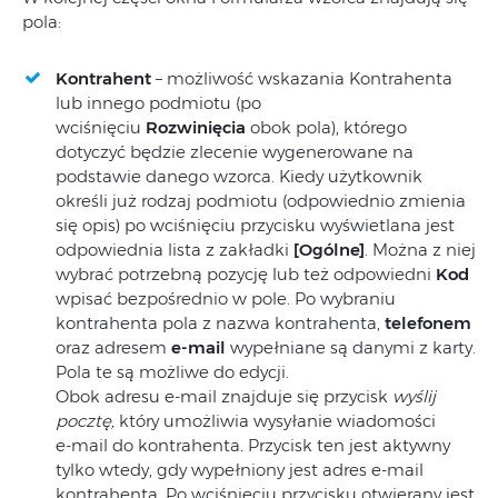
pola:
Kontrahent
– możliwość wskazania Kontrahenta
lub innego podmiotu (po
wciśnięciu
Rozwinięcia
obok pola), którego
dotyczyć będzie zlecenie wygenerowane na
podstawie danego wzorca. Kiedy użytkownik
określi już rodzaj podmiotu (odpowiednio zmienia
się opis) po wciśnięciu przycisku wyświetlana jest
odpowiednia lista z zakładki
[Ogólne]
. Można z niej
wybrać potrzebną pozycję lub też odpowiedni
Kod
wpisać bezpośrednio w pole. Po wybraniu
kontrahenta pola z nazwa kontrahenta,
telefonem
oraz adresem
e‑mail
wypełniane są danymi z karty.
Pola te są możliwe do edycji.
Obok adresu e-mail znajduje się przycisk
wyślij
pocztę,
który umożliwia wysyłanie wiadomości
e‑mail do kontrahenta
.
Przycisk ten jest aktywny
tylko wtedy, gdy wypełniony jest adres e-mail
kontrahenta. Po wciśnięciu przycisku otwierany jest