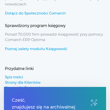
nowościach.
Dołącz do Społeczności Comarch
Sprawdzony program księgowy
Ponad 70,000 firm prowadzi księgowość przy pomocy
Comarch ERP Optima
Poznaj zalety modułu Księgowość
Przydatne linki
Spis treści
Strony dla Klientów
Strony dla Partnerów
Pomoc Comarch ERP
Pomoc Comarch Betterfly
Cześć,
Pomoc Comarch e-Sklep
znajdujesz się na archiwalnej
Pomoc Comarch HRM