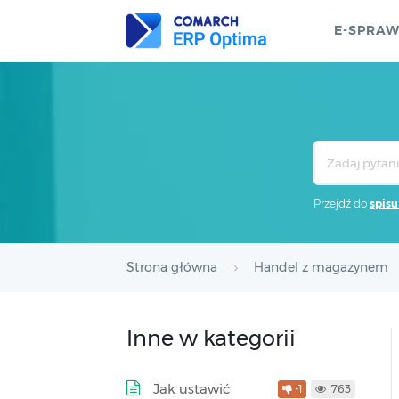
E-SPRA
Search
For
Przejdź do
spisu
Strona główna
Handel z magazynem
Inne w kategorii
Jak ustawić
-1
763