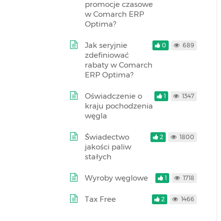
promocje czasowe
w Comarch ERP
Optima?
Jak seryjnie
0
689
zdefiniować
rabaty w Comarch
ERP Optima?
Oświadczenie o
1
1347
kraju pochodzenia
węgla
Świadectwo
2
1800
jakości paliw
stałych
Wyroby węglowe
1
1718
Tax Free
2
1466