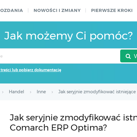
WOZDANIA
NOWOŚCI I ZMIANY
PIERWSZE KROKI
Jak możemy Ci pomóc?
 treści lub pobierz dokumentację
Handel
Inne
Jak seryjnie zmodyfikować istnieją
Jak seryjnie zmodyfikować istn
Comarch ERP Optima?