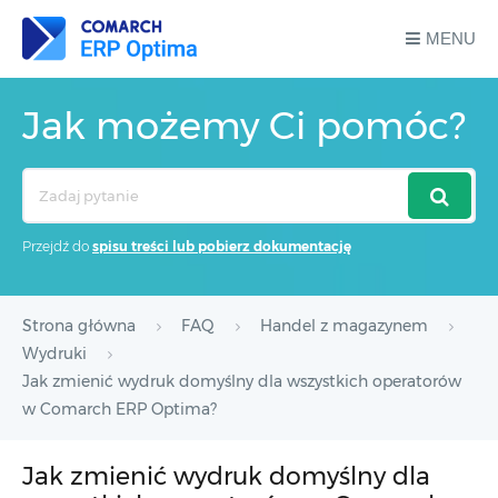
MENU
Jak możemy Ci pomóc?
Search
For
Przejdź do
spisu treści lub pobierz dokumentację
Strona główna
FAQ
Handel z magazynem
Wydruki
Jak zmienić wydruk domyślny dla wszystkich operatorów
w Comarch ERP Optima?
Jak zmienić wydruk domyślny dla