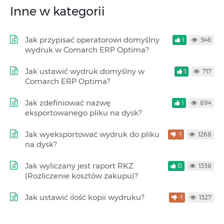
Inne w kategorii
Jak przypisać operatorowi domyślny
1
546
wydruk w Comarch ERP Optima?
Jak ustawić wydruk domyślny w
1
717
Comarch ERP Optima?
Jak zdefiniować nazwę
1
894
eksportowanego pliku na dysk?
Jak wyeksportować wydruk do pliku
-1
1268
na dysk?
Jak wyliczany jest raport RKZ
0
1338
(Rozliczenie kosztów zakupu)?
Jak ustawić ilość kopii wydruku?
-1
1327