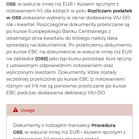
OSS
, w walucie innej niż EUR i
Kursem ręcznym
z
notowaniem 1=1, dla których w polu
Rozliczam podatek
w OSS
wskazano wybrany w oknie dodawania VIU-DO
rok i kwartał. Poszczególne dokumenty przeliczane są
po kursie Europejskiego Banku Centralnego z
ostatniego dnia kwartału do którego należy data
sprzedaży na dokumencie. Po przeliczeniu dokumentu
po kursie EBC na dokumencie w walucie innej niż EUR
na zakładce
[OSS]
jako typ kursu pozostaje
Kurs ręczny
z ustawionym odpowiednim notowaniem oraz
wyliczonymi kwotami. Dokumenty, które zostały
wcześniej przeliczone po kursie EBC (z notowaniem
różnym od 1=1) nie są ponownie przeliczane po kursie
EBC podczas dodawania deklaracji VIU-DO.
Uwaga
Dokumenty z rodzajem transakcji
Procedura
OSS
, w walucie innej niż EUR i
Kursem ręcznym
z
notowaniem 1=1 mogą również zostać