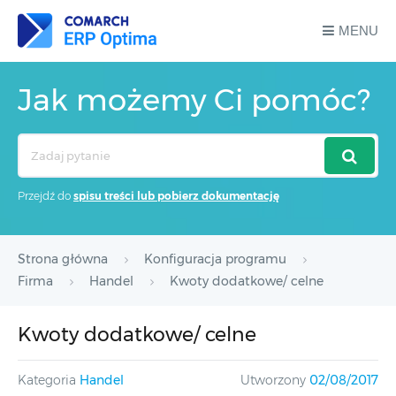
MENU
Jak możemy Ci pomóc?
Search
For
Przejdź do
spisu treści lub pobierz dokumentację
Strona główna
Konfiguracja programu
Firma
Handel
Kwoty dodatkowe/ celne
Kwoty dodatkowe/ celne
Kategoria
Handel
Utworzony
02/08/2017