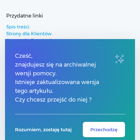
Przydatne linki
Spis treści
Strony dla Klientów
Strony dla Partnerów
Pomoc Comarch ERP
Pomoc Comarch Betterfly
Cześć,
Pomoc Comarch e-Sklep
znajdujesz się na archiwalnej
Pomoc Comarch HRM
wersji pomocy.
Istnieje zaktualizowana wersja
Kontakt
tego artykułu.
Numery telefonów
Czy chcesz przejść do niej ?
Znajdź Partnera Comarch
Formularz kontaktowy
Rozumiem, zostaję tutaj
Przechodzę