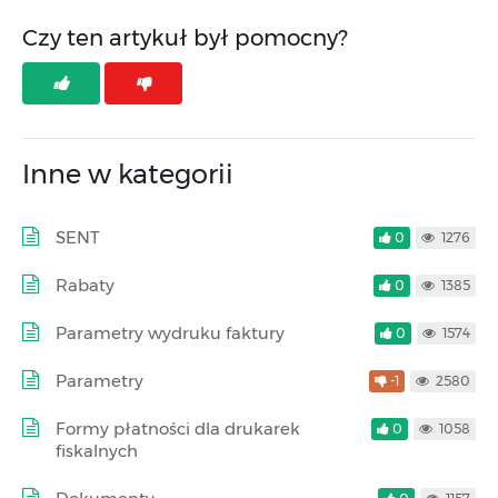
Czy ten artykuł był pomocny?
Inne w kategorii
SENT
0
1276
Rabaty
0
1385
Parametry wydruku faktury
0
1574
Parametry
-1
2580
Formy płatności dla drukarek
0
1058
fiskalnych