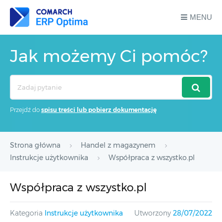
MENU
Jak możemy Ci pomóc?
Search
For
Przejdź do
spisu treści lub pobierz dokumentację
Strona główna
Handel z magazynem
Instrukcje użytkownika
Współpraca z wszystko.pl
Współpraca z wszystko.pl
Kategoria
Instrukcje użytkownika
Utworzony
28/07/2022