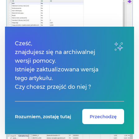
Cześć,
znajdujesz się na archiwalnej
wersji pomocy.
Formularz pozycji cennika – zakładka wszystko.pl- edycja
Istnieje zaktualizowana wersja
opublikowanej oferty
tego artykułu.
Czy chcesz przejść do niej ?
Na liście cennikowej oraz liście zasobów istnieje
możliwość filtrowania towarów, które zostały
udostępnione do wszystko.pl zarówno w formie szkicu
jak i oferty:
Rozumiem, zostaję tutaj
Przechodzę