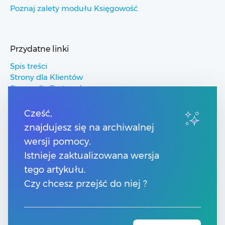
Poznaj zalety modułu Księgowość
Przydatne linki
Spis treści
Strony dla Klientów
Strony dla Partnerów
Pomoc Comarch ERP
Pomoc Comarch Betterfly
Cześć,
Pomoc Comarch e-Sklep
znajdujesz się na archiwalnej
Pomoc Comarch HRM
wersji pomocy.
Istnieje zaktualizowana wersja
Kontakt
tego artykułu.
Numery telefonów
Czy chcesz przejść do niej ?
Znajdź Partnera Comarch
Formularz kontaktowy