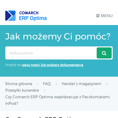
MENU
Jak możemy Ci pomóc?
Search
For
Przejdź do
spisu treści lub pobierz dokumentację
Strona główna
FAQ
Handel z magazynem
Przesyłki kurierskie
Czy Comarch ERP Optima współpracuje z Paczkomatami
InPost?