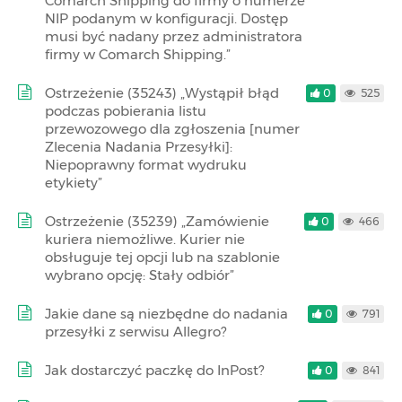
Comarch Shipping do firmy o numerze
NIP podanym w konfiguracji. Dostęp
musi być nadany przez administratora
firmy w Comarch Shipping.”
Ostrzeżenie (35243) „Wystąpił błąd
0
525
podczas pobierania listu
przewozowego dla zgłoszenia [numer
Zlecenia Nadania Przesyłki]:
Niepoprawny format wydruku
etykiety”
Ostrzeżenie (35239) „Zamówienie
0
466
kuriera niemożliwe. Kurier nie
obsługuje tej opcji lub na szablonie
wybrano opcję: Stały odbiór”
Jakie dane są niezbędne do nadania
0
791
przesyłki z serwisu Allegro?
Jak dostarczyć paczkę do InPost?
0
841