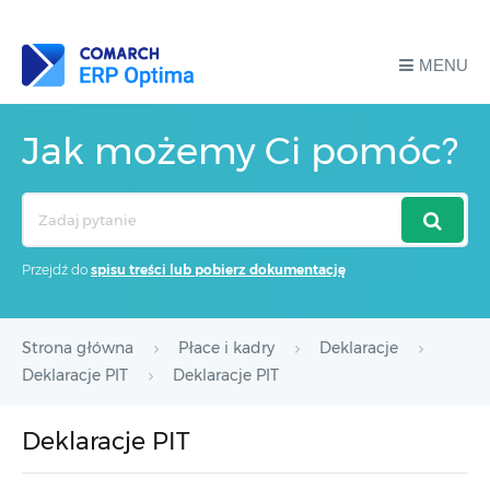
MENU
Jak możemy Ci pomóc?
Search
For
Przejdź do
spisu treści lub pobierz dokumentację
Strona główna
Płace i kadry
Deklaracje
Deklaracje PIT
Deklaracje PIT
Deklaracje PIT