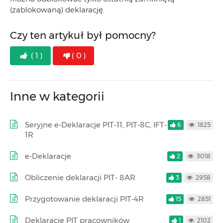
(zablokowaną) deklarację.
Czy ten artykuł był pomocny?
( 1 )
( 0 )
Inne w kategorii
Seryjne e-Deklaracje PIT-11, PIT-8C, IFT-
6
1825
1R
e-Deklaracje
2
3018
Obliczenie deklaracji PIT- 8AR
3
2958
Przygotowanie deklaracji PIT-4R
15
2851
Deklaracje PIT pracowników
1
2102