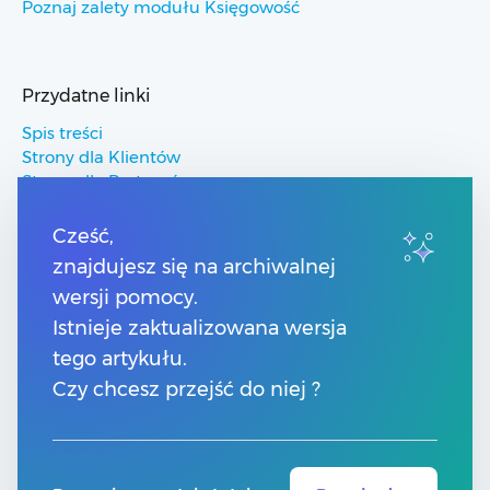
Poznaj zalety modułu Księgowość
Przydatne linki
Spis treści
Strony dla Klientów
Strony dla Partnerów
Pomoc Comarch ERP
Pomoc Comarch Betterfly
Cześć,
Pomoc Comarch e-Sklep
znajdujesz się na archiwalnej
Pomoc Comarch HRM
wersji pomocy.
Istnieje zaktualizowana wersja
Kontakt
tego artykułu.
Numery telefonów
Czy chcesz przejść do niej ?
Znajdź Partnera Comarch
Formularz kontaktowy