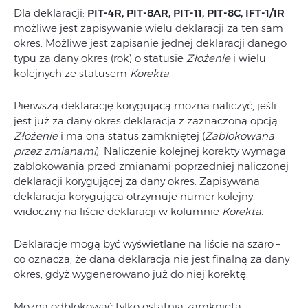
Dla deklaracji:
PIT-4R, PIT-8AR, PIT-11, PIT-8C, IFT-1/1R
możliwe jest zapisywanie wielu deklaracji za ten sam
okres. Możliwe jest zapisanie jednej deklaracji danego
typu za dany okres (rok) o statusie
Złożenie
i wielu
kolejnych ze statusem
Korekta
.
Pierwszą deklarację korygującą można naliczyć, jeśli
jest już za dany okres deklaracja z zaznaczoną opcją
Złożenie
i ma ona status zamkniętej (
Zablokowana
przez zmianami
). Naliczenie kolejnej korekty wymaga
zablokowania przed zmianami poprzedniej naliczonej
deklaracji korygującej za dany okres. Zapisywana
deklaracja korygująca otrzymuje numer kolejny,
widoczny na liście deklaracji w kolumnie
Korekta
.
Deklaracje mogą być wyświetlane na liście na szaro –
co oznacza, że dana deklaracja nie jest finalną za dany
okres, gdyż wygenerowano już do niej korektę.
Można odblokować tylko ostatnią zamkniętą