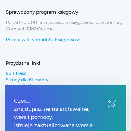
Sprawdzony program księgowy
Ponad 70,000 firm prowadzi księgowość przy pomocy
Comarch ERP Optima
Poznaj zalety modułu Księgowość
Przydatne linki
Spis treści
Strony dla Klientów
Strony dla Partnerów
Pomoc Comarch ERP
Pomoc Comarch Betterfly
Cześć,
Pomoc Comarch e-Sklep
znajdujesz się na archiwalnej
Pomoc Comarch HRM
wersji pomocy.
Istnieje zaktualizowana wersja
Kontakt