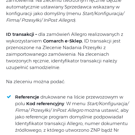
zamówienia. Na zleceniu tworzonym ręcznie będzie
automatycznie ustawiany Sprzedawca wskazany w
konfiguracji jako domyślny (menu
Start/Konfiguracja/
Firma/ Przesyłki/ InPost Allegro
).
ID transakcji –
dla zamówień Allegro realizowanych z
wykorzystaniem
Comarch e-Sklep
, ID transakcji jest
przenoszone na Zlecenie Nadania Przesyłki z
zaimportowanego zamówienia. Na zleceniach
tworzonych ręcznie, identyfikator transakcji należy
uzupełnić samodzielnie.
Na zleceniu można podać:
Referencje
drukowane na liście przewozowym w
polu
Kod referencyjny
. W menu
Start/Konfiguracja/
Firma/ Przesyłki/ InPost Allegro
można ustawić, aby
jako referencje program domyślnie podpowiadał
Identyfikator transakcji Allegro, numer dokumentu
źródłowego, z którego utworzono ZNP bądź Nr