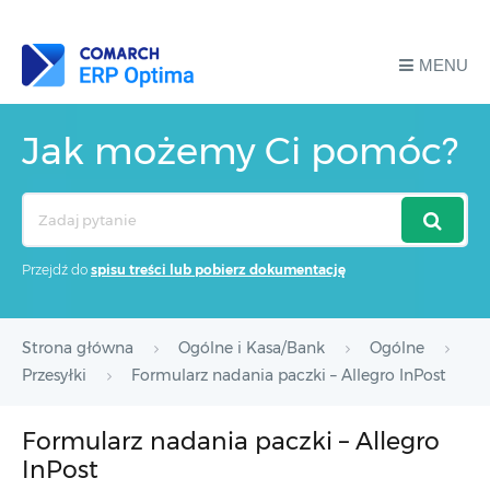
MENU
Jak możemy Ci pomóc?
Search
For
Przejdź do
spisu treści lub pobierz dokumentację
Strona główna
Ogólne i Kasa/Bank
Ogólne
Przesyłki
Formularz nadania paczki – Allegro InPost
Formularz nadania paczki – Allegro
InPost