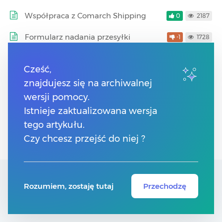
Współpraca z Comarch Shipping
0
2187
Formularz nadania przesyłki
-1
1728
Allegro InPost
0
1990
Cześć,
Formularz nadania paczki – InPost
3
2456
znajdujesz się na archiwalnej
Paczkomaty
wersji pomocy.
Istnieje zaktualizowana wersja
InPost Paczkomaty
0
2501
tego artykułu.
Współpraca z InPost
1
1421
Czy chcesz przejść do niej ?
Rozumiem, zostaję tutaj
Przechodzę
Pytaj, pomagaj, udoskonalaj!
Społeczność Comarch