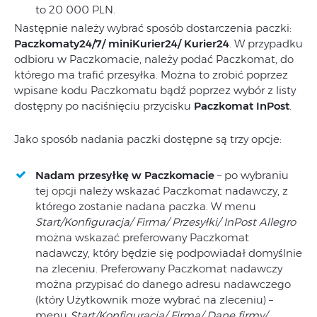
to 20 000 PLN.
Następnie należy wybrać sposób dostarczenia paczki:
Paczkomaty24/7/ miniKurier24/ Kurier24
. W przypadku
odbioru w Paczkomacie, należy podać Paczkomat, do
którego ma trafić przesyłka. Można to zrobić poprzez
wpisane kodu Paczkomatu bądź poprzez wybór z listy
dostępny po naciśnięciu przycisku
Paczkomat InPost
.
Jako sposób nadania paczki dostępne są trzy opcje:
Nadam przesyłkę w Paczkomacie
– po wybraniu
tej opcji należy wskazać Paczkomat nadawczy, z
którego zostanie nadana paczka. W menu
Start/Konfiguracja/ Firma/ Przesyłki/ InPost Allegro
można wskazać preferowany Paczkomat
nadawczy, który będzie się podpowiadał domyślnie
na zleceniu. Preferowany Paczkomat nadawczy
można przypisać do danego adresu nadawczego
(który Użytkownik może wybrać na zleceniu) –
menu
Start/Konfiguracja/ Firma/ Dane firmy/