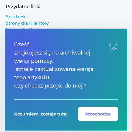
Przydatne linki
Spis treści
Strony dla Klientów
Strony dla Partnerów
Pomoc Comarch ERP
Pomoc Comarch Betterfly
Cześć,
Pomoc Comarch e-Sklep
znajdujesz się na archiwalnej
Pomoc Comarch HRM
wersji pomocy.
Istnieje zaktualizowana wersja
Kontakt
tego artykułu.
Numery telefonów
Czy chcesz przejść do niej ?
Znajdź Partnera Comarch
Formularz kontaktowy
Rozumiem, zostaję tutaj
Przechodzę