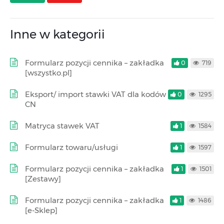
Inne w kategorii
Formularz pozycji cennika – zakładka
0
719
[wszystko.pl]
Eksport/ import stawki VAT dla kodów
0
1295
CN
Matryca stawek VAT
1
1584
Formularz towaru/usługi
1
1597
Formularz pozycji cennika – zakładka
1
1501
[Zestawy]
Formularz pozycji cennika – zakładka
1
1486
[e-Sklep]