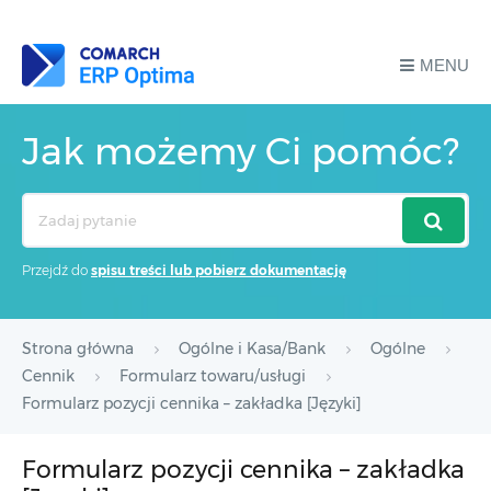
MENU
Jak możemy Ci pomóc?
Search
For
Przejdź do
spisu treści lub pobierz dokumentację
Strona główna
Ogólne i Kasa/Bank
Ogólne
Cennik
Formularz towaru/usługi
Formularz pozycji cennika – zakładka [Języki]
Formularz pozycji cennika – zakładka