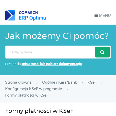
MENU
Jak możemy Ci pomóc?
Search
For
Przejdź do
spisu treści lub pobierz dokumentację
Strona główna
Ogólne i Kasa/Bank
KSeF
Konfiguracja KSeF w programie
Formy płatności w KSeF
Formy płatności w KSeF