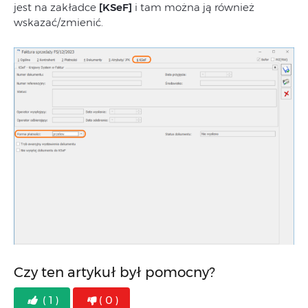
jest na zakładce
[KSeF]
i tam można ją również
wskazać/zmienić.
Czy ten artykuł był pomocny?
( 1 )
( 0 )