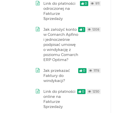
Link do płatności
0
911
odroczonej na
Fakturze
Sprzedaży
Jak założyć konto
1
1208
w Comarch Apfino
i jednocześnie
podpisać umowę
o windykację z
poziomu Comarch
ERP Optima?
Jak przekazać
0
1178
Faktury do
windykacji?
Link do płatności
0
1250
online na
Fakturze
Sprzedaży