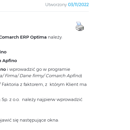
Utworzony
03/11/2022
Comarch ERP Optima
należy:
ino
 Apfino
ino
i wprowadzić go w programie
ja/ Firma/ Dane firmy/ Comarch Apfino
)
Faktoria z faktorem, z którym Klient ma
Sp. z o.o. należy najpierw wprowadzić
jawić się następujące okna: