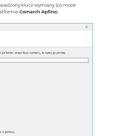
rowadzony klucz wymiany (co może
latformie
Comarch Apfino
):