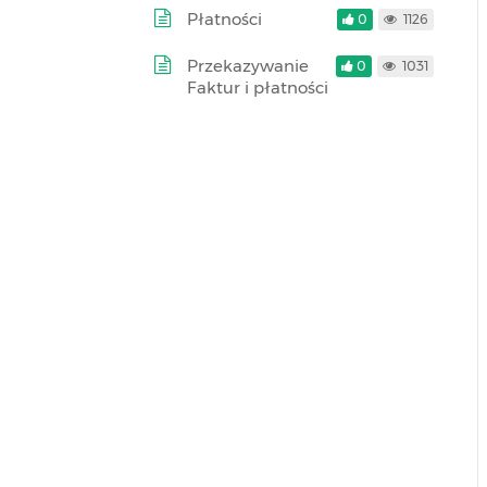
Płatności
0
1126
Przekazywanie
0
1031
Faktur i płatności