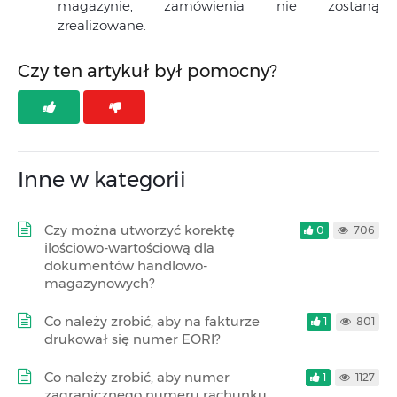
magazynie, zamówienia nie zostaną
zrealizowane.
Czy ten artykuł był pomocny?
Inne w kategorii
Czy można utworzyć korektę
0
706
ilościowo-wartościową dla
dokumentów handlowo-
magazynowych?
Co należy zrobić, aby na fakturze
1
801
drukował się numer EORI?
Co należy zrobić, aby numer
1
1127
zagranicznego numeru rachunku