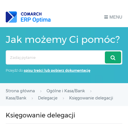
MENU
Jak możemy Ci pomóc?
Search
For
Przejdź do
spisu treści lub pobierz dokumentację
Strona główna
Ogólne i Kasa/Bank
Kasa/Bank
Delegacje
Księgowanie delegacji
Księgowanie delegacji