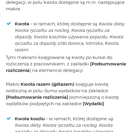
delegacji, w polu kwota dostępne są m.in. następujące
makra:
Kwota
– w ramach, której dostępne są
Kwota diety
,
Kwota ryczałtu za nocleg
,
Kwota ryczałtu za
dojazdy
,
Kwota kosztów używania pojazdu
,
Kwota
ryczałtu za dojazdy z/do
dworca, lotniska, Kwota
razem.
Tymi makrami księgowane są kwoty po kursie do
rozliczenia z pracownikiem, z zakładki
[Podsumowanie
rozliczenia
] na elemencie delegacji.
Makro
Kwota razem (@Razem)
księguje kwotę
widoczną w polu
Suma wydatków
na zakładce
[Podsumowanie rozliczenia]
pomniejszoną o kwotę
wydatków podpiętych na zakładce
[Wydatki]
.
Kwota kosztu
– w ramach, której dostępne
są
Kwota diety, Kwota ryczałtu za nocleg, Kwota
ryczałtu za dojazdy, Kwota kosztów używania