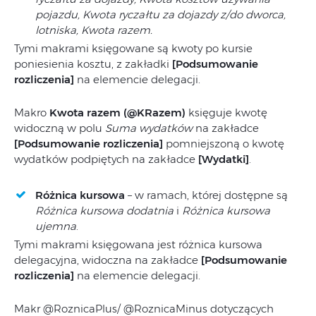
pojazdu, Kwota ryczałtu za dojazdy z/do dworca,
lotniska, Kwota razem.
Tymi makrami księgowane są kwoty po kursie
poniesienia kosztu, z zakładki
[Podsumowanie
rozliczenia]
na elemencie delegacji.
Makro
Kwota razem (@KRazem)
księguje kwotę
widoczną w polu
Suma wydatków
na zakładce
[Podsumowanie rozliczenia]
pomniejszoną o kwotę
wydatków podpiętych na zakładce
[Wydatki]
.
Różnica kursowa
– w ramach, której dostępne są
Różnica kursowa dodatnia
i
Różnica kursowa
ujemna
.
Tymi makrami księgowana jest różnica kursowa
delegacyjna, widoczna na zakładce
[Podsumowanie
rozliczenia]
na elemencie delegacji.
Makr @RoznicaPlus/ @RoznicaMinus dotyczących