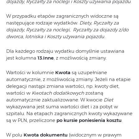
dojazdy, Ryczałty za noclegi i Koszty używania pojazdu
.
W przypadku etapów zagranicznych widoczne są
następujące rodzaje wydatków:
Diety, Ryczałty za
dojazdy, Ryczałty za noclegi, Ryczałty za dojazdy z/do
dworca, lotniska i Koszty używania pojazdu
.
Dla każdego rodzaju wydatku domyślnie ustawiana
jest kolumna
13.Inne
, z możliwością zmiany.
Wartości w kolumnie
Kwota
są uzupełniane
automatycznie, z możliwością zmiany. Jeżeli na etapie
delegacji nastąpi zmiana wartości, np. kwoty diet,
wartości w
Kwotach dodatkowych
zostaną
automatycznie zaktualizowane. W kwocie
Diet
wykazywana jest suma wartości diet i za pobyt w
szpitalu. Na etapach zagranicznych kwoty wykazywane
są w PLN, przeliczone
po kursie poniesienia kosztu
.
W polu
Kwota dokumentu
(widocznym w prawym